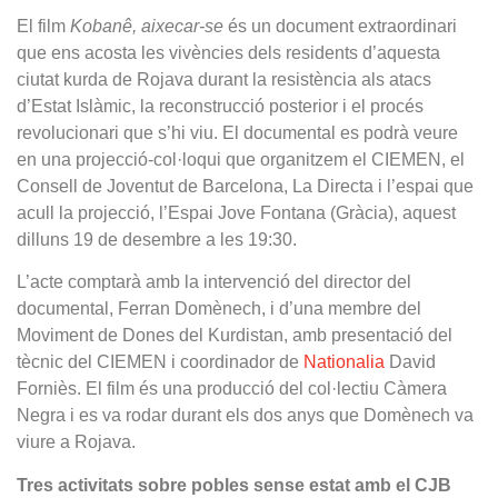
El film
Kobanê, aixecar-se
és un document extraordinari
que ens acosta les vivències dels residents d’aquesta
ciutat kurda de Rojava durant la resistència als atacs
d’Estat Islàmic, la reconstrucció posterior i el procés
revolucionari que s’hi viu. El documental es podrà veure
en una projecció-col·loqui que organitzem el CIEMEN, el
Consell de Joventut de Barcelona, La Directa i l’espai que
acull la projecció, l’Espai Jove Fontana (Gràcia), aquest
dilluns 19 de desembre a les 19:30.
L’acte comptarà amb la intervenció del director del
documental, Ferran Domènech, i d’una membre del
Moviment de Dones del Kurdistan, amb presentació del
tècnic del CIEMEN i coordinador de
Nationalia
David
Forniès. El film és una producció del col·lectiu Càmera
Negra i es va rodar durant els dos anys que Domènech va
viure a Rojava.
Tres activitats sobre pobles sense estat amb el CJB