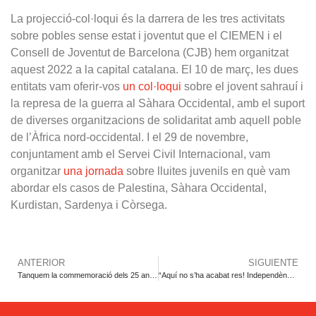
La projecció-col·loqui és la darrera de les tres activitats
sobre pobles sense estat i joventut que el CIEMEN i el
Consell de Joventut de Barcelona (CJB) hem organitzat
aquest 2022 a la capital catalana. El 10 de març, les dues
entitats vam oferir-vos
un col·loqui
sobre el jovent sahrauí i
la represa de la guerra al Sàhara Occidental, amb el suport
de diverses organitzacions de solidaritat amb aquell poble
de l’Àfrica nord-occidental. I el 29 de novembre,
conjuntament amb el Servei Civil Internacional, vam
organitzar
una jornada
sobre lluites juvenils en què vam
abordar els casos de Palestina, Sàhara Occidental,
Kurdistan, Sardenya i Còrsega.
ANTERIOR
SIGUIENTE
Tanquem la commemoració dels 25 anys de la Declaració Universal de Drets Lingüístics
“Aquí no s’ha acabat res! Independència. Països Catalans. Prou repressió”