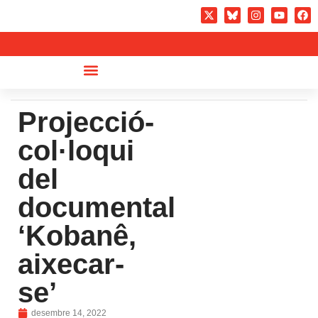
Projecció-
col·loqui
del
documental
‘Kobanê,
aixecar-
se’
desembre 14, 2022