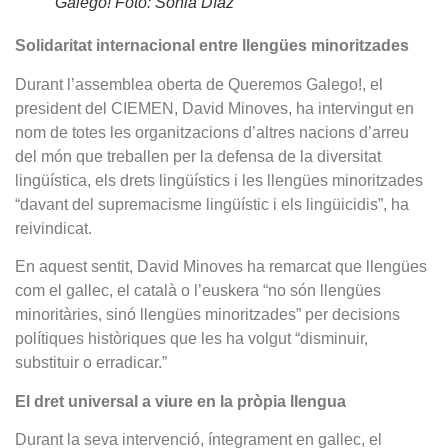
Galego! Foto: Sonia Díaz
Solidaritat internacional entre llengües minoritzades
Durant l’assemblea oberta de Queremos Galego!, el
president del CIEMEN, David Minoves, ha intervingut en
nom de totes les organitzacions d’altres nacions d’arreu
del món que treballen per la defensa de la diversitat
lingüística, els drets lingüístics i les llengües minoritzades
“davant del supremacisme lingüístic i els lingüicidis”, ha
reivindicat.
En aquest sentit, David Minoves ha remarcat que llengües
com el gallec, el català o l’euskera “no són llengües
minoritàries, sinó llengües minoritzades” per decisions
polítiques històriques que les ha volgut “disminuir,
substituir o erradicar.”
El dret universal a viure en la pròpia llengua
Durant la seva intervenció, íntegrament en gallec, el