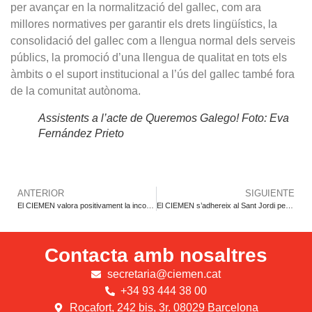
per avançar en la normalització del gallec, com ara
millores normatives per garantir els drets lingüístics, la
consolidació del gallec com a llengua normal dels serveis
públics, la promoció d’una llengua de qualitat en tots els
àmbits o el suport institucional a l’ús del gallec també fora
de la comunitat autònoma.
Assistents a l’acte de Queremos Galego! Foto: Eva
Fernández Prieto
ANTERIOR
SIGUIENTE
El CIEMEN valora positivament la incorporació del català en la regularització extraordinària, però reclama un augment significatiu de recursos per garantir-ne l’eficàcia
El CIEMEN s’adhereix al Sant Jordi per la Llengua i crida a defensar el català als carrers aquest 23 d’abril
Contacta amb nosaltres
secretaria@ciemen.cat
+34 93 444 38 00
Rocafort, 242 bis, 3r. 08029 Barcelona