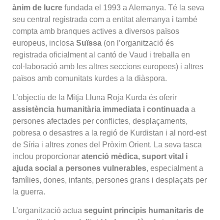
ànim de lucre
fundada el 1993 a Alemanya. Té la seva
seu central registrada com a entitat alemanya i també
compta amb branques actives a diversos països
europeus, inclosa
Suïssa
(on l’organització és
registrada oficialment al cantó de Vaud i treballa en
col·laboració amb les altres seccions europees) i altres
països amb comunitats kurdes a la diàspora.
L’objectiu de la Mitja Lluna Roja Kurda és oferir
assistència humanitària immediata i continuada
a
persones afectades per conflictes, desplaçaments,
pobresa o desastres a la regió de Kurdistan i al nord-est
de Síria i altres zones del Pròxim Orient. La seva tasca
inclou proporcionar
atenció mèdica, suport vital i
ajuda social a persones vulnerables
, especialment a
famílies, dones, infants, persones grans i desplaçats per
la guerra.
L’organització actua
seguint principis humanitaris de