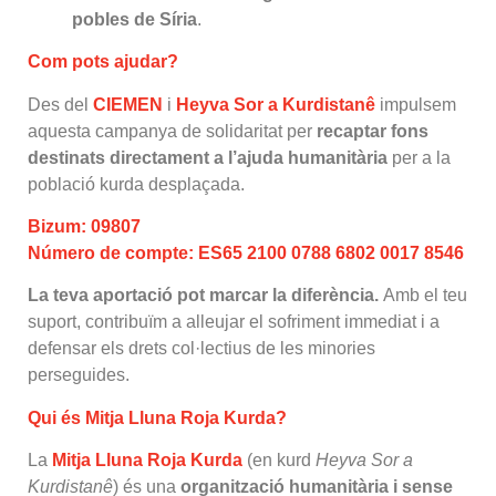
pobles de Síria
.
Com pots ajudar?
Des del
CIEMEN
i
Heyva Sor a Kurdistanê
impulsem
aquesta campanya de solidaritat per
recaptar fons
destinats directament a l’ajuda humanitària
per a la
població kurda desplaçada.
Bizum: 09807
Número de compte: ES65 2100 0788 6802 0017 8546
La teva aportació pot marcar la diferència.
Amb el teu
suport, contribuïm a alleujar el sofriment immediat i a
defensar els drets col·lectius de les minories
perseguides.
Qui és Mitja Lluna Roja Kurda?
La
Mitja Lluna Roja Kurda
(en kurd
Heyva Sor a
Kurdistanê
) és una
organització humanitària i sense