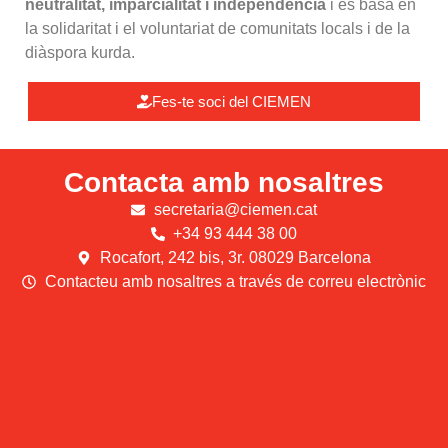
neutralitat, imparcialitat i independència
i es basa en
la solidaritat i el voluntariat de comunitats locals i de la
diàspora kurda.
Fes-te soci del CIEMEN
Contacta amb nosaltres
secretaria@ciemen.cat
+34 93 444 38 00
Rocafort, 242 bis, 3r. 08029 Barcelona
Contacteu amb nosaltres a través de correu electrònic