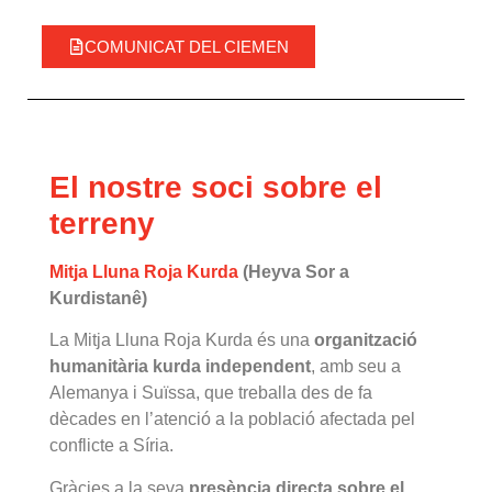
COMUNICAT DEL CIEMEN
El nostre soci sobre el
terreny
Mitja Lluna Roja Kurda
(Heyva Sor a
Kurdistanê)
La Mitja Lluna Roja Kurda és una
organització
humanitària kurda independent
, amb seu a
Alemanya i Suïssa, que treballa des de fa
dècades en l’atenció a la població afectada pel
conflicte a Síria.
Gràcies a la seva
presència directa sobre el