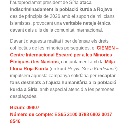
l’autoproclamat president de Síria
ataca
indiscriminadament la població kurda a Rojava
des de principis de 2026 amb el suport de milicians
islamistes, provocant una
veritable neteja ètnica
davant dels ulls de la comunitat internacional.
Davant d’aquesta realitat i per defensar els drets
col·lectius de les minories perseguides, el
CIEMEN –
Centre Internacional Escarré per a les Minories
Ètniques i les Nacions
, conjuntament amb la
Mitja
Lluna Roja Kurda
(en kurd
Heyva Sor a Kurdistanê
),
impulsem aquesta campanya solidària per
recaptar
fons destinats a l’ajuda humanitària a la població
kurda a Síria
, amb especial atenció a les persones
desplaçades.
Bizum: 09807
Número de compte: ES65 2100 0788 6802 0017
8546