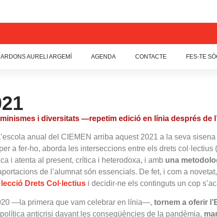
ARDONS AURELI ARGEMÍ
AGENDA
CONTACTE
FES-TE SÒ
021
eminismes i diversitats —repetim edició en línia després de l
’escola anual del CIEMEN arriba aquest 2021 a la seva sisena e
per a fer-ho, aborda les interseccions entre els drets col·lectius 
a i atenta al present, crítica i heterodoxa, i amb
una metodolo
s aportacions de l’alumnat són essencials. De fet, i com a nov
·lecció Drets Col·lectius
i decidir-ne els continguts un cop s’ac
 2020 —la primera que vam celebrar en línia—,
tornem a oferir l
 política anticrisi davant les conseqüències de la pandèmia,
man