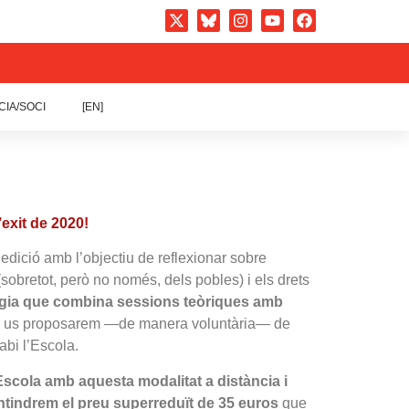
CIA/SOCI
[EN]
’exit de 2020!
dició amb l’objectiu de reflexionar sobre
(sobretot, però no només, dels pobles) i els drets
gia que combina sessions teòriques amb
etat, us proposarem —de manera voluntària— de
abi l’Escola.
’Escola amb aquesta modalitat a distància i
tindrem el preu superreduït de 35 euros
que