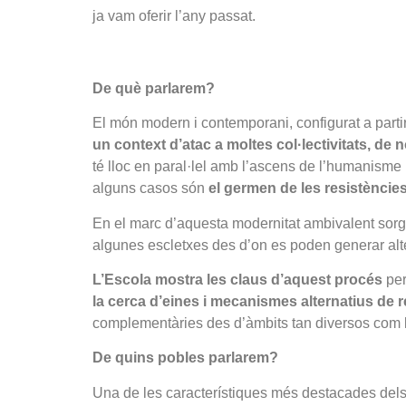
ja vam oferir l’any passat.
De què parlarem?
El món modern i contemporani, configurat a partir
un context d’atac a moltes col·lectivitats, d
té lloc en paral·lel amb l’ascens de l’humanisme i,
alguns casos són
el germen de les resistèncie
En el marc d’aquesta modernitat ambivalent sorgei
algunes escletxes des d’on es poden generar al
L’Escola mostra les claus d’aquest procés
per
la cerca d’eines i mecanismes alternatius de r
complementàries des d’àmbits tan diversos com l’
De quins pobles parlarem?
Una de les característiques més destacades dels 