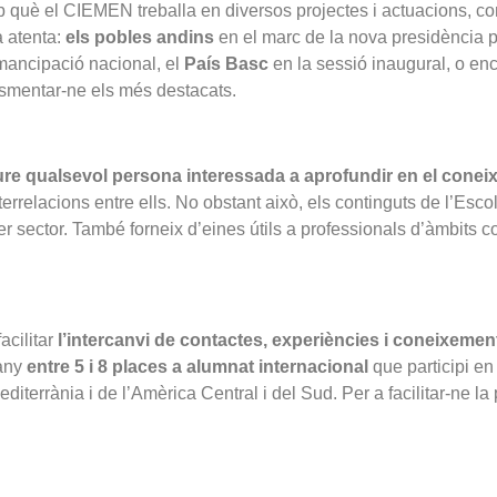
 què el CIEMEN treballa en diversos projectes i actuacions, 
a atenta:
els pobles andins
en el marc de la nova presidència 
mancipació nacional, el
País Basc
en la sessió inaugural, o en
smentar-ne els més destacats.
iure qualsevol persona interessada a aprofundir en el coneixe
interrelacions entre ells. No obstant això, els continguts de l’Esc
rcer sector. També forneix d’eines útils a professionals d’àmbits
acilitar
l’intercanvi de contactes, experiències i coneixeme
 any
entre 5 i 8 places a alumnat internacional
que participi en
editerrània i de l’Amèrica Central i del Sud. Per a facilitar-ne la