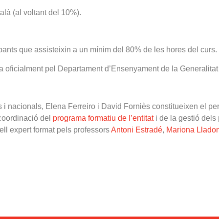
alà (al voltant del 10%).
cipants que assisteixin a un mínim del 80% de les hores del curs.
a oficialment pel Departament d’Ensenyament de la Generalitat
ls i nacionals, Elena Ferreiro i David Forniès constitueixen el 
coordinació del
programa formatiu de l’entitat
i de la gestió del
l expert format pels professors
Antoni Estradé
,
Mariona Llado