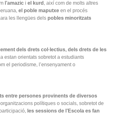
com
l’amazic
i
el kurd
, així com de molts altres
peruana,
el poble maputxe
en el procés
cara les llengües dels
pobles minoritzats
ment dels drets col·lectius, dels drets de les
ola estan orientats sobretot a estudiants
 com el periodisme, l’ensenyament o
nts entre persones provinents de diversos
 organitzacions polítiques o socials, sobretot de
 participació,
les sessions de l’Escola es fan