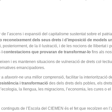
 de l’ascens i expansió del capitalisme sustentat sobre el patr
e no reconeixement dels seus drets i d’imposició de models u
 posteriorment, de la il·lustració, i de les nocions de llibertat 
s i contestacions que provaran de transformar-lo
fins als nos
xen i es mantenen situacions de vulneració de drets col·lectius 
ternatives emancipadores.
 a afavorir-ne una millor comprensió, facilitar la interiorització 
esistència i transformació
des dels drets dels pobles, els dre
ecologia, la llengua, les migracions, l’economia, les cures o el
continguts de l’Escola del CIEMEN és el fet que recolzen en l’