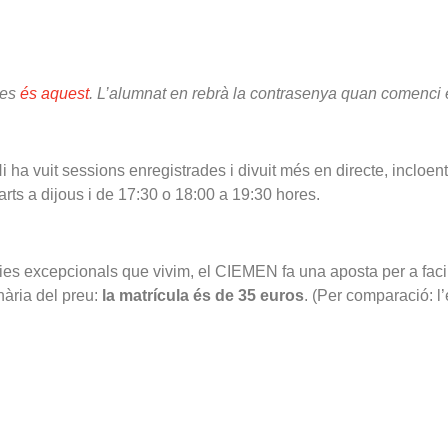
des
és aquest
. L’alumnat en rebrà la contrasenya quan comenci e
Hi ha vuit sessions enregistrades i divuit més en directe, incloent
rts a dijous i de 17:30 o 18:00 a 19:30 hores.
es excepcionals que vivim, el CIEMEN fa una aposta per a facilit
nària del preu:
la matrícula és de 35 euros
. (Per comparació: l