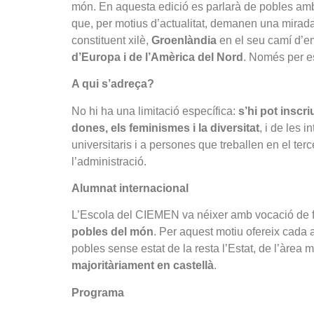
món. En aquesta edició es parlarà de pobles amb
que, per motius d’actualitat, demanen una mirad
constituent xilè,
Groenlàndia
en el seu camí d’e
d’Europa i de l’Amèrica del Nord
. Només per e
A qui s’adreça?
No hi ha una limitació específica:
s’hi pot inscr
dones, els feminismes i la diversitat
, i de les 
universitaris i a persones que treballen en el te
l’administració.
Alumnat internacional
L’Escola del CIEMEN va néixer amb vocació de f
pobles del món
. Per aquest motiu ofereix cada
pobles sense estat de la resta l’Estat, de l’àrea m
majoritàriament en castellà
.
Programa