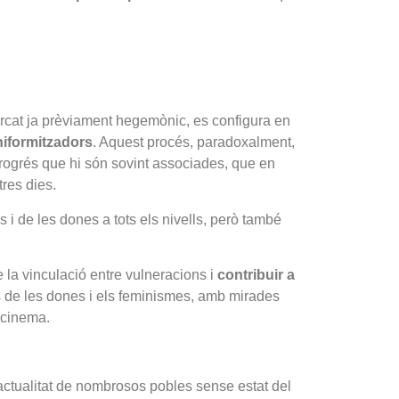
iarcat ja prèviament hegemònic, es configura en
niformitzadors
. Aquest procés, paradoxalment,
i progrés que hi són sovint associades, que en
tres dies.
i de les dones a tots els nivells, però també
de la vinculació entre vulneracions i
contribuir a
ts de les dones i els feminismes, amb mirades
 cinema.
actualitat de nombrosos pobles sense estat del