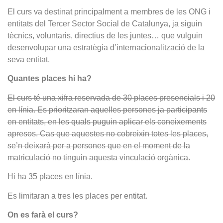
El curs va destinat principalment a membres de les ONG i
entitats del Tercer Sector Social de Catalunya, ja siguin
tècnics, voluntaris, directius de les juntes… que vulguin
desenvolupar una estratègia d’internacionalització de la
seva entitat.
Quantes places hi ha?
El curs té una xifra reservada de 30 places presencials i 20
en línia. Es prioritzaran aquelles persones ja participants
en entitats, en les quals puguin aplicar els coneixements
apresos. Cas que aquestes no cobreixin totes les places,
se’n deixarà per a persones que en el moment de la
matriculació no tinguin aquesta vinculació orgànica.
Hi ha 35 places en línia.
Es limitaran a tres les places per entitat.
On es farà el curs?