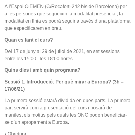
A l’Espai CIEMEN (C/Rocafort, 242 bis de Barcelona) per
a les persones que segueixin la modalitat presencial
; la
modalitat en línia es podrà seguir a través d’una plataforma
que especificarem en breu.
Quan es farà el curs?
Del 17 de juny al 29 de juliol de 2021, en set sessions
entre les 15:00 i les 18:00 hores.
Quins dies i amb quin programa?
Sessió 1. Introducció: Per què mirar a Europa? (3h –
17/06/21)
La primera sessió estarà dividida en dues parts. La primera
part servirà com a presentació del curs i posarà de
manifest els motius pels quals les ONG poden beneficiar-
se d’un apropament a Europa.
• Obertura