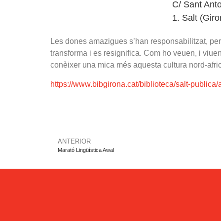
C/ Sant Anto
1. Salt (Gir
Les dones amazigues s’han responsabilitzat, per tr
transforma i es resignifica. Com ho veuen, i viu
conèixer una mica més aquesta cultura nord-africa
https://www.bibgirona.cat/biblioteca/salt-publi
ANTERIOR
Marató Lingüística Awal