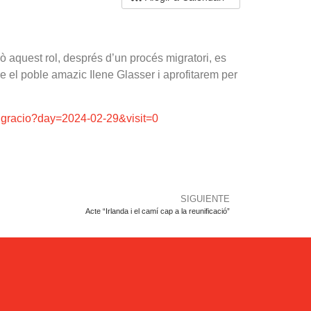
erò aquest rol, després d’un procés migratori, es
 el poble amazic Ilene Glasser i aprofitarem per
-migracio?day=2024-02-29&visit=0
SIGUIENTE
Acte “Irlanda i el camí cap a la reunificació”