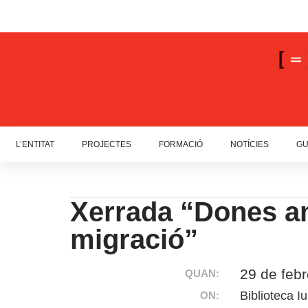
L’ENTITAT
PROJECTES
FORMACIÓ
NOTÍCIES
GU
Xerrada “Dones am
migració”
29 de feb
QUAN:
Biblioteca I
ON: