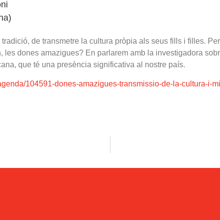
ni
ona)
adició, de transmetre la cultura pròpia als seus fills i filles. P
en, les dones amazigues? En parlarem amb la investigadora sobre
na, que té una presència significativa al nostre país.
ca/agenda/104591-dones-amazigues-transmissio-de-la-cultura-i