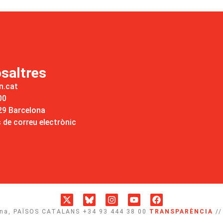
saltres
n.cat
00
029 Barcelona
de correu electrònic
lona, PAÏSOS CATALANS +34 93 444 38 00
TRANSPARÈNCIA
/