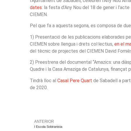
l’Ajuntament de Sabadell, celebren l’Any Nou Ama
dates
: la festa d’Any Nou del 18 de gener i l’acte
CIEMEN.
Pel que fa a aquesta segona, es composa de due
1) Presentació de les publicacions elaborades pe
CIEMEN sobre llengua i drets col·lectius,
en el ma
del tècnic de projectes del CIEMEN David Forniè
2) Preestrena del documental “Amazics: una diàsp
Quadre i la Casa Amaziga de Catalunya, finançat p
Tindrà lloc al
Casal Pere Quart
de Sabadell a parti
de 2020.
ANTERIOR
I Escola Sobiranista