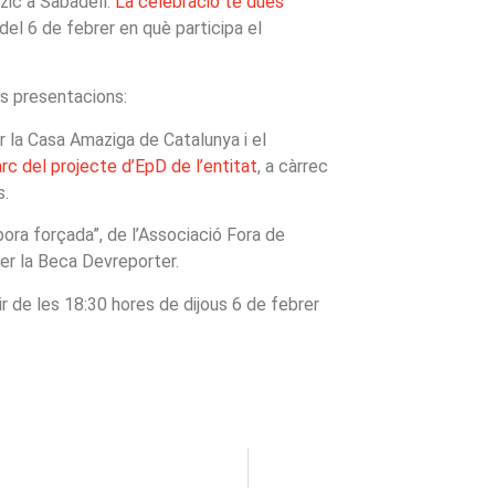
zic a Sabadell.
La celebració té dues
 del 6 de febrer en què participa el
s presentacions:
r la Casa Amaziga de Catalunya i el
rc del projecte d’EpD de l’entitat
, a càrrec
s.
ora forçada”, de l’Associació Fora de
er la Beca Devreporter.
r de les 18:30 hores de dijous 6 de febrer