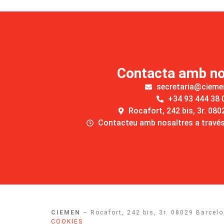
Contacta amb no
secretaria@cieme
+34 93 444 38 
Rocafort, 242 bis, 3r. 08
Contacteu amb nosaltres a través 
CIEMEN
– Rocafort, 242 bis, 3r. 08029 Barce
COOKIES