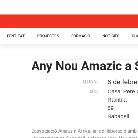
L’ENTITAT
PROJECTES
FORMACIÓ
NOTÍCIES
GU
Any Nou Amazic a 
6 de febr
QUAN:
Casal Pere 
ON:
Rambla
69
Sabadell
L’associació Anaruz n Afrika, en col·laboració am